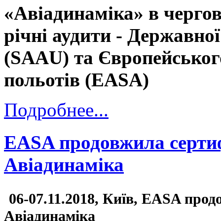
«Авіадинаміка» в черго
річні аудити - Державно
(SAAU) та Європейського
польотів (EASA)
Подробнее...
EASA продовжила сертиф
Авіадинаміка
06-07.11.2018, Київ, EASA прод
Авіадинаміка