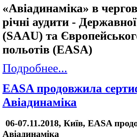
«Авіадинаміка» в черго
річні аудити - Державно
(SAAU) та Європейського
польотів (EASA)
Подробнее...
EASA продовжила сертиф
Авіадинаміка
06-07.11.2018, Київ, EASA прод
Авіадинаміка