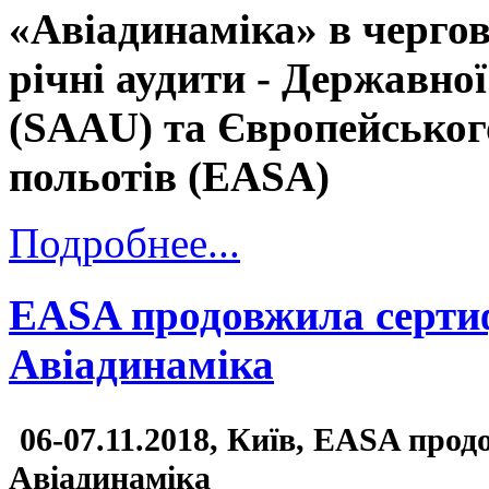
«Авіадинаміка» в черго
річні аудити - Державно
(SAAU) та Європейського
польотів (EASA)
Подробнее...
EASA продовжила сертиф
Авіадинаміка
06-07.11.2018, Київ, EASA прод
Авіадинаміка