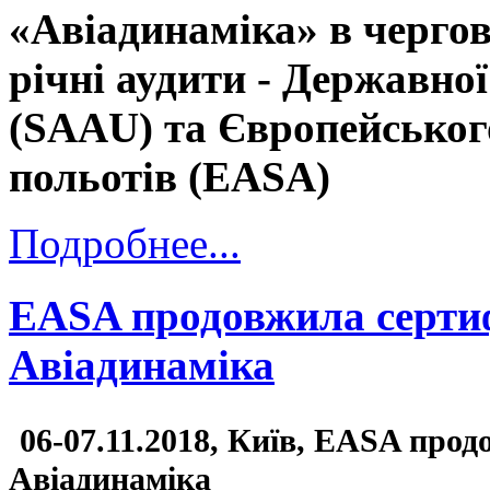
«Авіадинаміка» в черго
річні аудити - Державно
(SAAU) та Європейського
польотів (EASA)
Подробнее...
EASA продовжила сертиф
Авіадинаміка
06-07.11.2018, Київ, EASA прод
Авіадинаміка