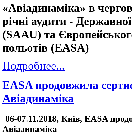
«Авіадинаміка» в черго
річні аудити - Державно
(SAAU) та Європейського
польотів (EASA)
Подробнее...
EASA продовжила сертиф
Авіадинаміка
06-07.11.2018, Київ, EASA прод
Авіадинаміка